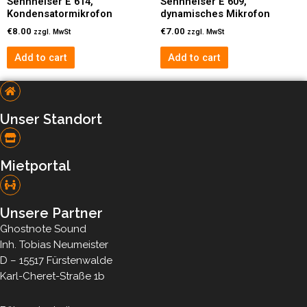
Sennheiser E 614,
Sennheiser E 609,
Kondensatormikrofon
dynamisches Mikrofon
€
8.00
€
7.00
zzgl. MwSt
zzgl. MwSt
Add to cart
Add to cart
Unser Standort​
Mietportal
Unsere Partner
Ghostnote Sound
Inh. Tobias Neumeister
D – 15517 Fürstenwalde
Karl-Cheret-Straße 1b