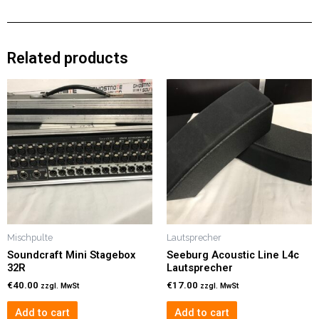
Related products
Mischpulte
Lautsprecher
Soundcraft Mini Stagebox
Seeburg Acoustic Line L4c
32R
Lautsprecher
€
40.00
€
17.00
zzgl. MwSt
zzgl. MwSt
Add to cart
Add to cart