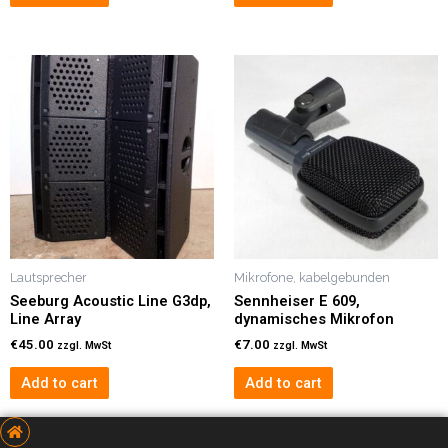
Lautsprecher
Mikrofone, kabelgebunden
Seeburg Acoustic Line G3dp,
Sennheiser E 609,
Line Array
dynamisches Mikrofon
€
45.00
€
7.00
zzgl. MwSt
zzgl. MwSt
Add to cart
Add to cart