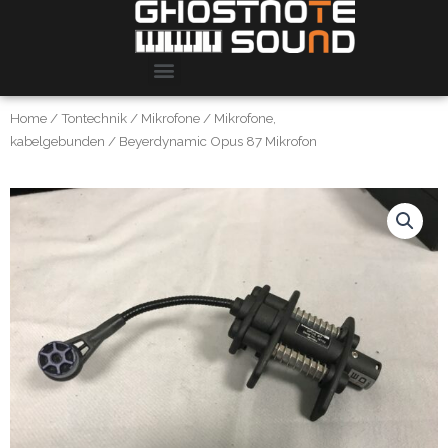
Home
/
Tontechnik
/
Mikrofone
/
Mikrofone,
kabelgebunden
/ Beyerdynamic Opus 87 Mikrofon